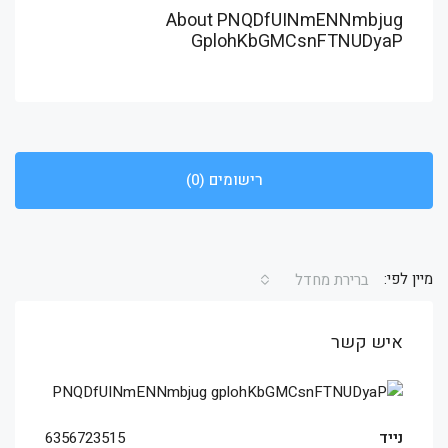
About PNQDfUINmENNmbjug
GplohKbGMCsnFTNUDyaP
רישומים (0)
מיין לפי:
ברירת מחדל
איש קשר
נייד
6356723515