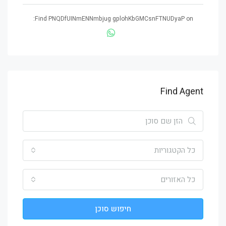
Find PNQDfUINmENNmbjug gplohKbGMCsnFTNUDyaP on:
Find Agent
כל הקטגוריות
כל האזורים
חיפוש סוכן