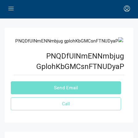
PNQDfUINmENNmbjug
GplohKbGMCsnFTNUDyaP
Send Email
Call