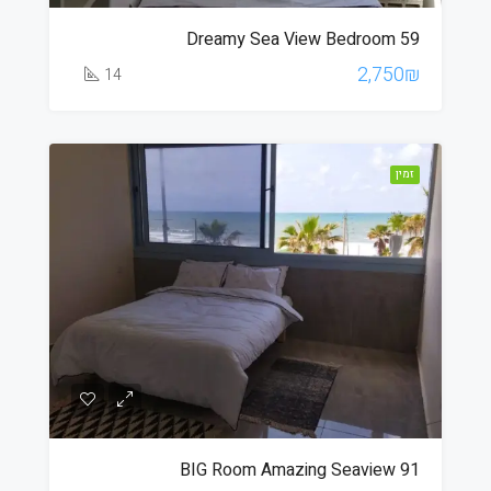
59 Dreamy Sea View Bedroom
2,750₪
14
זמין
BIG Room Amazing Seaview 91