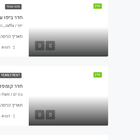
זמין
חוזה שנתי
חדר ביפו עם נו
יפו / Jaffa, השיקמה 5, תל אביב, ישראל
תאריך כניסה:
לפני4 שנים
זמין
YEARLY RENT
חדר קומפקט
בת ים / Bat-Yam, ירושלים 36, בת ים, ישראל
תאריך כניסה:
לפני4 שנים