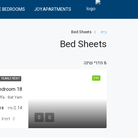
E BEDROOMS
JOY.APARTMENTS
בית
Bed Sheets
Bed Sheets
6 חדרי שינה
זמין
YEARLY RENT
edroom 18
Jaffa - Bat Yam, אוסקר שינדלר 18, בת י
14
מ״ר
18
לפני3 שנים