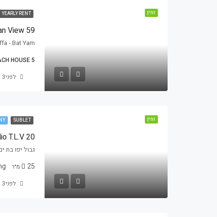
זמין
YEARLY RENT
n View 59
Jaffa - Bat Yam, גבול יפו בת ים, דרך בן גוריון 59, ב
5 BEDROOMS BEACH HOUSE
לפני3 שנים
זמין
NY
SUBLET
io T.L.V 20
גבול יפו בת ים, יפו / Jaffa, אוסקר שי
g:
25
מ״ר
לפני3 שנים