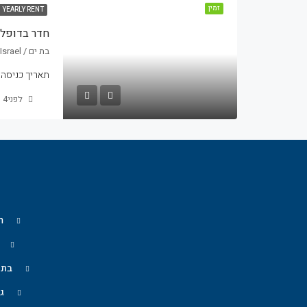
זמין
YEARLY RENT
חדר בדופל
בת ים / Bat-Yam, Yerushalayim St 36, Bat Yam, Israel
תאריך כניסה:
לפני4 שנים
m
בת ים 
ג