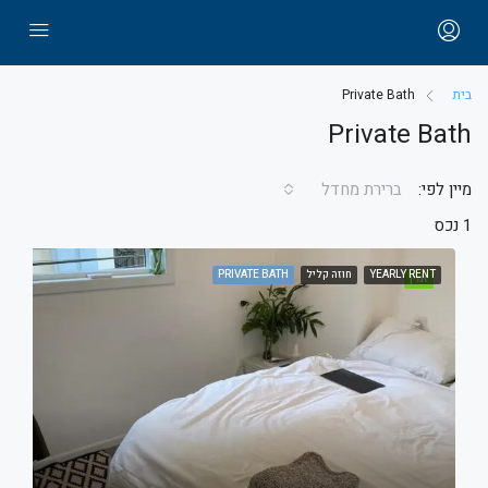
בית
Private Bath
Private Bath
מיין לפי:
ברירת מחדל
1 נכס
YEARLY RENT
חוזה קליל
PRIVATE BATH
זמין