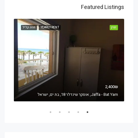
Featured Listings
זמין
YEARLY RENT
חוזה קליל
זמין
400₪
2,400₪
Jaffa - Bat Yam, אוסקר שינדלר 18, בת ים, ישראל
affa - Bat Yam