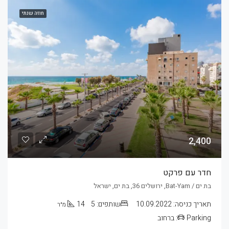
חוזה שנתי
2,400
חדר עם פרקט
בת ים / Bat-Yam, ירושלים 36, בת ים, ישראל
תאריך כניסה:
10.09.2022
שותפים:
5
14
מ״ר
Parking:
ברחוב