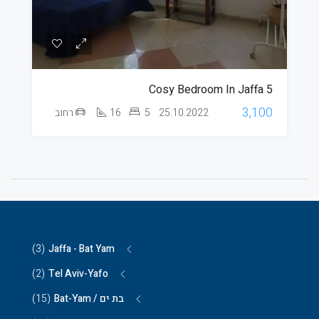
Cosy Bedroom In Jaffa 5
3,100
25.10.2022
5
16
רחוב
(3)
Jaffa - Bat Yam
(2)
Tel Aviv-Yafo
בת ים / Bat-Yam
(15)